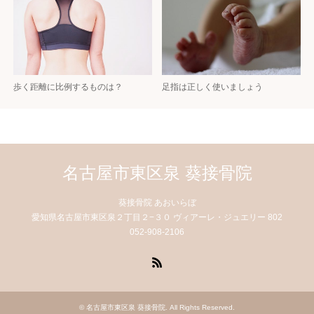
歩く距離に比例するものは？
足指は正しく使いましょう
名古屋市東区泉 葵接骨院
葵接骨院 あおいらぼ
愛知県名古屋市東区泉２丁目２−３０ ヴィアーレ・ジュエリー 802
052-908-2106
RSS
©
名古屋市東区泉 葵接骨院
. All Rights Reserved.