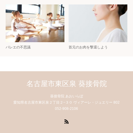
バレエの不思議
首元のお肉を撃退しよう
名古屋市東区泉 葵接骨院
葵接骨院 あおいらぼ
愛知県名古屋市東区泉２丁目２−３０ ヴィアーレ・ジュエリー 802
052-908-2106
RSS