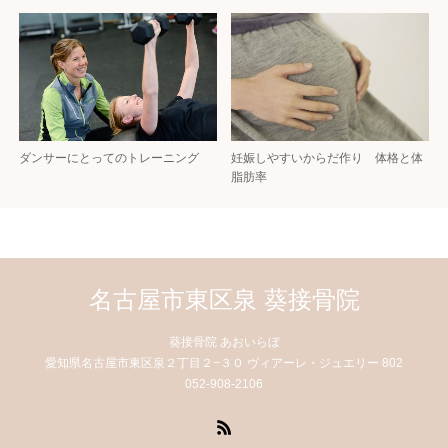
ダンサーにとってのトレーニング
妊娠しやすいからだ作り 体格と体
脂肪率
名古屋市東区泉 葵接骨院
葵接骨院 あおいらぼ
愛知県名古屋市東区泉２丁目２−３０ ヴィアーレ・ジュエリー 802
052-908-2106
RSS