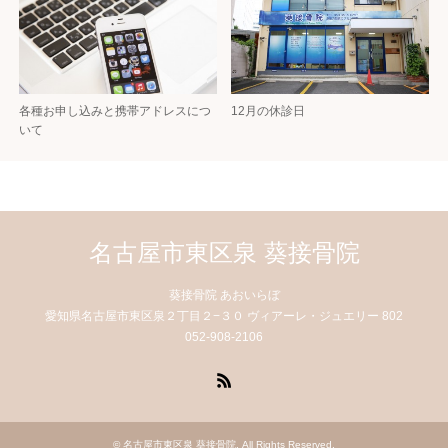
各種お申し込みと携帯アドレスにつ
12月の休診日
いて
名古屋市東区泉 葵接骨院
葵接骨院 あおいらぼ
愛知県名古屋市東区泉２丁目２−３０ ヴィアーレ・ジュエリー 802
052-908-2106
RSS
©
名古屋市東区泉 葵接骨院
. All Rights Reserved.