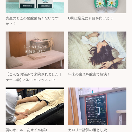
先生のとこの酪酸菌高くないです
O脚は足元にも目を向けよう
か？？
【こんなお悩みで来院されました｜
年末の疲れを酸素で解決！
ケース⑥】バレエのレッスン中…
葵のオイル あオイル(笑)
カロリー計算の落とし穴