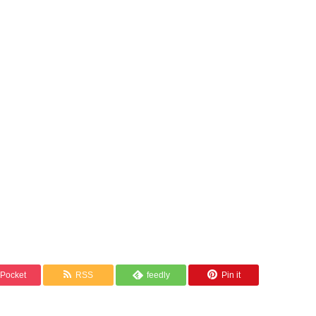
Pocket
RSS
feedly
Pin it