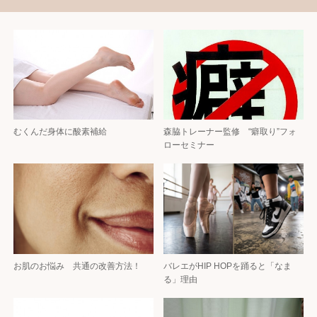
むくんだ身体に酸素補給
森脇トレーナー監修 “癖取り”フォ
ローセミナー
お肌のお悩み 共通の改善方法！
バレエがHIP HOPを踊ると「なま
る」理由