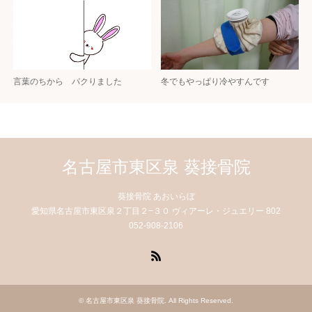
言葉のちから パクりました
冬でもやっぱり冷やすんです
名古屋市東区泉 葵接骨院
葵接骨院 あおいらぼ
愛知県名古屋市東区泉２丁目２−３０ ヴィアーレ・ジュエリー 802
052-908-2106
RSS
©
名古屋市東区泉 葵接骨院
. All Rights Reserved.