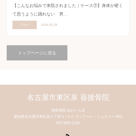
【こんなお悩みで来院されました｜ケース⑦】身体が硬く
て思うように踊れない 男…
ブログ
2026.05.26
トップページに戻る
名古屋市東区泉 葵接骨院
葵接骨院 あおいらぼ
愛知県名古屋市東区泉２丁目２−３０ ヴィアーレ・ジュエリー 802
052-908-2106
RSS