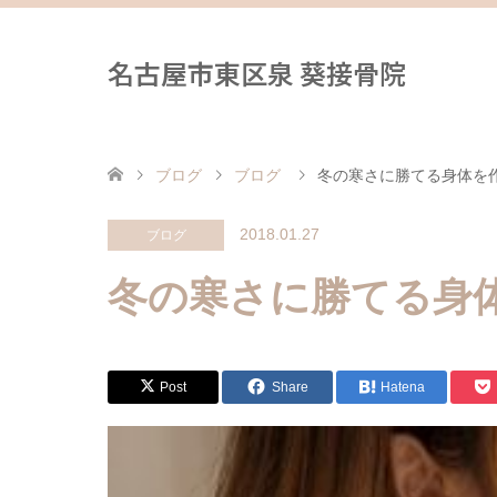
名古屋市東区泉 葵接骨院
ブログ
ブログ
冬の寒さに勝てる身体を
2018.01.27
ブログ
冬の寒さに勝てる身
Post
Share
Hatena