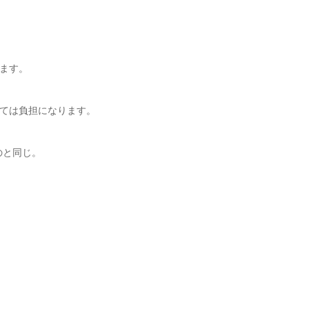
ます。
ては負担になります。
のと同じ。