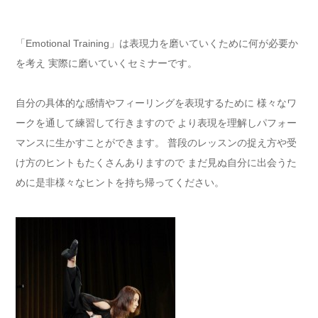
「Emotional Training」は表現力を磨いていくために何が必要か
を考え 実際に磨いていくセミナーです。
自分の具体的な感情やフィーリングを表現するために 様々なワ
ークを通して練習して行きますので より表現を理解しパフォー
マンスに生かすことができます。 普段のレッスンの捉え方や受
け方のヒントもたくさんありますので まだ見ぬ自分に出会うた
めに是非様々なヒントを持ち帰ってください。