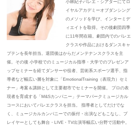
小林紀子バレエ・シアターにてロ
イヤルアカデミーオブダンシング
のメソッドを学び、インターミデ
ィエイトを取得。その後劇団四季
に11年間在籍。劇団内でのバレエ
クラスや作品におけるダンスキャ
プテンを長年担当。退団後はからだメンテナンスクラスを主
催。その後 小学校でのミュージカル指導・大学でのプレゼンア
ップセミナーを経てダンサーや役者、芸術系スポーツ選手、指
導者など幅広い層を対象に「EmotionalTraining（表現力）セミ
ナー」考案＆講師として主要都市でセミナーを開催。 プロの表
現者を育成する「M&Sカンパニー」テーマパークミュージカル
コースにおいてバレエクラスを担当。 指導者としてだけでな
く、ミュージカルカンパニーでの振付・出演などもこなし、プ
レイヤーとしても舞台・LIVE・TV出演等幅広い分野で活動中。