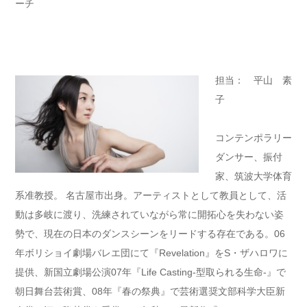
ーチ
担当： 平山 素
子
コンテンポラリー
ダンサー、振付
家、筑波大学体育
系准教授。 名古屋市出身。アーティストとして教員として、活
動は多岐に渡り、洗練されていながら常に開拓心を失わない姿
勢で、現在の日本のダンスシーンをリードする存在である。06
年ボリショイ劇場バレエ団にて『Revelation』をS・ザハロワに
提供、新国立劇場公演07年『Life Casting-型取られる生命-』で
朝日舞台芸術賞、08年『春の祭典』で芸術選奨文部科学大臣新