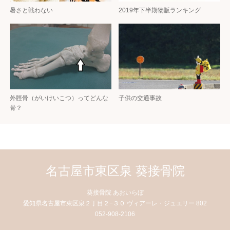
暑さと戦わない
2019年下半期物販ランキング
外脛骨（がいけいこつ）ってどんな
子供の交通事故
骨？
名古屋市東区泉 葵接骨院
葵接骨院 あおいらぼ
愛知県名古屋市東区泉２丁目２−３０ ヴィアーレ・ジュエリー 802
052-908-2106