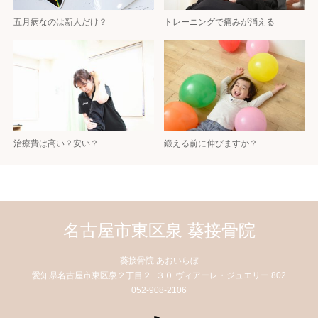
五月病なのは新人だけ？
トレーニングで痛みが消える
治療費は高い？安い？
鍛える前に伸びますか？
名古屋市東区泉 葵接骨院
葵接骨院 あおいらぼ
愛知県名古屋市東区泉２丁目２−３０ ヴィアーレ・ジュエリー 802
052-908-2106
RSS