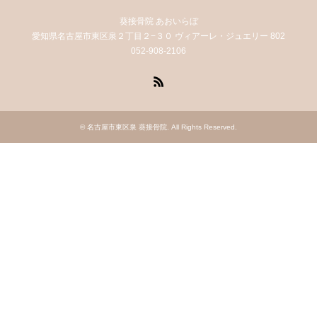
葵接骨院 あおいらぼ
愛知県名古屋市東区泉２丁目２−３０ ヴィアーレ・ジュエリー 802
052-908-2106
RSS
©
名古屋市東区泉 葵接骨院
. All Rights Reserved.