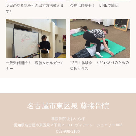
明日のやる気を引き出す方法教えま
今度は脚痩せ！ LINEで部活
す♪
一般受付開始！ 森脇＆オルガセミ
12日！体験会 ﾌｨｷﾞｭｱｽｹｰﾄのための
ナー
柔軟クラス
名古屋市東区泉 葵接骨院
葵接骨院 あおいらぼ
愛知県名古屋市東区泉２丁目２−３０ ヴィアーレ・ジュエリー 802
052-908-2106