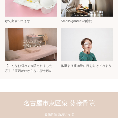
ゆで卵食べてます
Smells good!の治療院
【こんなお悩みで来院されました
体重より筋肉量に目を向けてみよう
⑭】「原因がわからない膝や腰の…
名古屋市東区泉 葵接骨院
葵接骨院 あおいらぼ