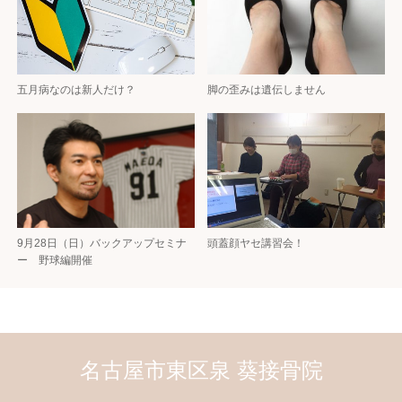
五月病なのは新人だけ？
脚の歪みは遺伝しません
9月28日（日）バックアップセミナ
頭蓋顔ヤセ講習会！
ー 野球編開催
名古屋市東区泉 葵接骨院