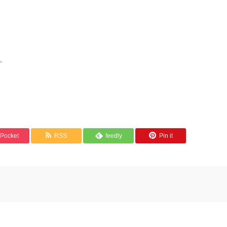
。
Pocket
RSS
feedly
Pin it