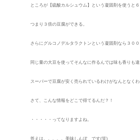
ところが【硫酸カルシュウム】という凝固剤を使うと６
つまり３倍の豆腐ができる。
さらにグルコノデルタラクトンという凝固剤なら３０００丁
同じ量の大豆を使ってそんなに作るんでは味も香りも違
スーパーで豆腐が安く売られているわけがなんとなくわ
さて、こんな情報をどこで得てるんだ？！
・・・・・ってなりますよね。
答えは。。。。。美味しんぼ です(笑)